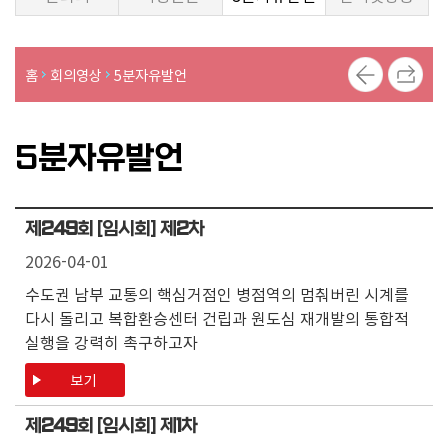
의
의
안
홈
회의영상
5분자유발언
의
정
5분자유발언
활
동
사
진
제
249
회 [임시회] 제
2
차
2026-04-01
수도권 남부 교통의 핵심거점인 병점역의 멈춰버린 시계를
다시 돌리고 복합환승센터 건립과 원도심 재개발의 통합적
실행을 강력히 촉구하고자
보기
제
249
회 [임시회] 제
1
차