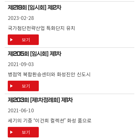
제
219
회 [임시회] 제
2
차
2023-02-28
국가첨단전략산업 특화단지 유치
보기
제
205
회 [임시회] 제
1
차
2021-09-03
병점역 복합환승센터와 화성진안 신도시
보기
제
203
회 [제1차정례회] 제
1
차
2021-06-10
세기의 기증 ‘이건희 컬렉션’ 화성 품으로
보기