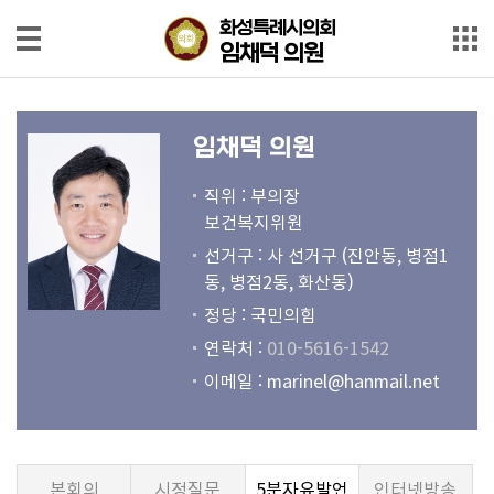
본문으로 바로가기
메인메뉴 바로가기
화성특례시의회
화성특례시의회
임채덕 의원
임채덕 의원
의
원
임채덕 의원
소
개
직위 : 부의장
보건복지위원
회
선거구 : 사 선거구 (진안동, 병점1
의
동, 병점2동, 화산동)
록
정당 : 국민의힘
회
연락처 :
010-5616-1542
의
이메일 :
marinel@hanmail.net
영
상
발
본회의
시정질문
5분자유발언
인터넷방송