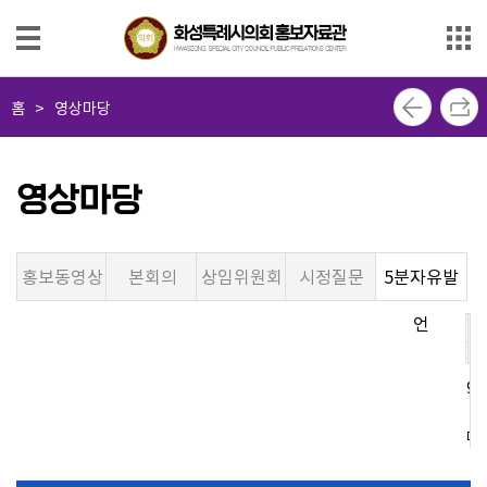
본문으로 바로가기
메인메뉴 바로가기
사
홈
>
영상마당
진
마
당
영상마당
영
상
홍보동영상
본회의
상임위원회
시정질문
5분자유발
마
당
언
제
제
제
제
의
9
8
7
6
회
소
대
대
대
대
식
지