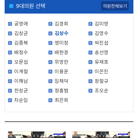
9
대의원 선택
의원전체보기
공영애
김경희
김미영
김상균
김상수
김영수
김종복
명미정
박진섭
배정수
배현경
송선영
오문섭
위영란
유재호
이계철
이용운
이은진
이해남
임채덕
장철규
전성균
정흥범
조오순
차순임
최은희