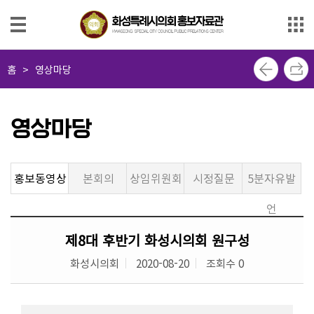
본문으로 바로가기
메인메뉴 바로가기
사
홈
>
영상마당
진
마
당
영상마당
영
상
홍보동영상
본회의
상임위원회
시정질문
5분자유발
마
당
언
의
제8대 후반기 화성시의회 원구성
회
화성시의회
2020-08-20
조회수 0
소
식
지