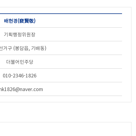
배현경(裵賢敬)
기획행정위원장
선거구 (봉담읍, 기배동)
더불어민주당
010-2346-1826
hk1826@naver.com