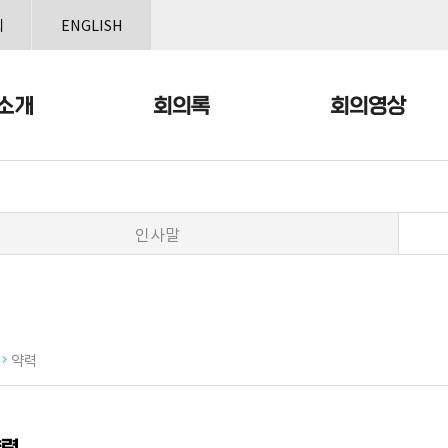
본문으로 바로가기
메인메뉴 바로가기
회
ENGLISH
소개
회의록
회의영상
인사말
개
약력