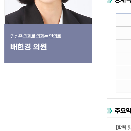
상세
민심은 의회로 의회는 민의로
배현경 의원
주요
[학력 