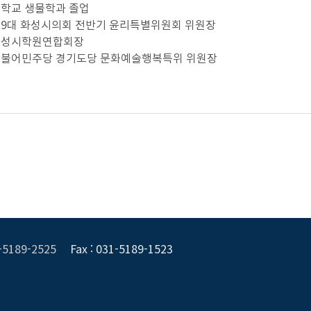
대학교 생물학과 졸업
) 제9대 화성시의회 전반기 윤리특별위원회 위원장
) 화성시학원연합회장
) 더불어민주당 경기도당 문화예술행복특위 위원장
1-5189-2525
Fax : 031-5189-1523