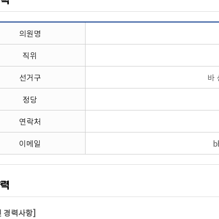
약력
의원명
직위
선거구
바 
정당
연락처
이메일
b
약력
및 경력사항]