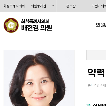
화성특례시의회
의원누리집
홍보관
어린이의
화성특례시의회
의원
배현경 의원
약력
홈
의원소