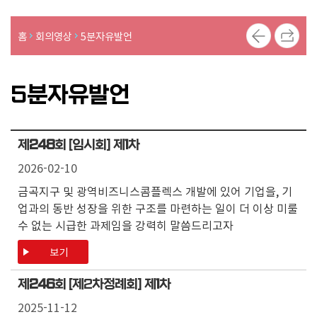
의
의
홈
회의영상
5분자유발언
안
의
5분자유발언
정
활
동
사
제
248
회 [임시회] 제
1
차
진
2026-02-10
금곡지구 및 광역비즈니스콤플렉스 개발에 있어 기업을, 기
업과의 동반 성장을 위한 구조를 마련하는 일이 더 이상 미룰
수 없는 시급한 과제임을 강력히 말씀드리고자
보기
제
246
회 [제2차정례회] 제
1
차
2025-11-12