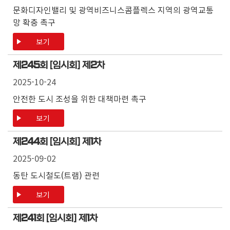
문화디자인밸리 및 광역비즈니스콤플렉스 지역의 광역교통
망 확충 촉구
보기
제
245
회 [임시회] 제
2
차
2025-10-24
안전한 도시 조성을 위한 대책마련 촉구
보기
제
244
회 [임시회] 제
1
차
2025-09-02
동탄 도시철도(트램) 관련
보기
제
241
회 [임시회] 제
1
차