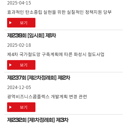
2025-04-15
효과적인 탄소중립 실현을 위한 실질적인 정책지원 당부
보기
제
239
회 [임시회] 제
1
차
2025-02-18
제4차 국가철도망 구축계획에 따른 화성시 철도사업
보기
제
237
회 [제2차정례회] 제
2
차
2024-12-05
광역비즈니스콤플렉스 개발계획 변경 관련
보기
제
232
회 [제1차정례회] 제
3
차