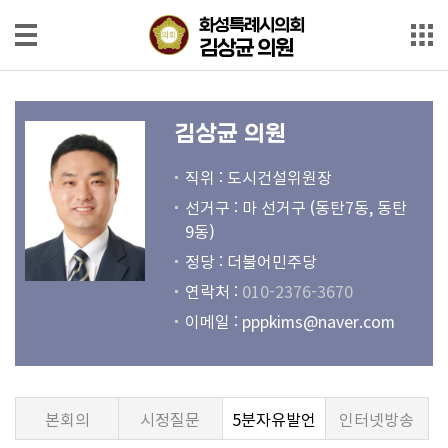
본문으로 바로가기
메인메뉴 바로가기
화성특례시의회
화성특례시의회
김상균 의원
김상균 의원
의
원
김상균 의원
소
개
직위 : 도시건설위원장
선거구 : 마 선거구 (동탄7동, 동탄
회
9동)
의
정당 : 더불어민주당
록
연락처 :
010-2376-3670
회
이메일 :
pppkims@naver.com
의
영
상
본회의
시정질문
5분자유발언
인터넷방송
발