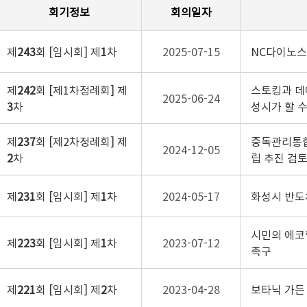
회기정보
회의일자
제
243
회 [임시회] 제
1
차
2025-07-15
NC다이노스
제
242
회 [제1차정례회] 제
스토킹과 데
2025-06-24
3
차
성시가 할 
제
237
회 [제2차정례회] 제
중독관리통합
2024-12-05
2
차
립 추진 검토
제
231
회 [임시회] 제
1
차
2024-05-17
화성시 반도
시민의 에코
제
223
회 [임시회] 제
1
차
2023-07-12
촉구
제
221
회 [임시회] 제
2
차
2023-04-28
보타닉 가든