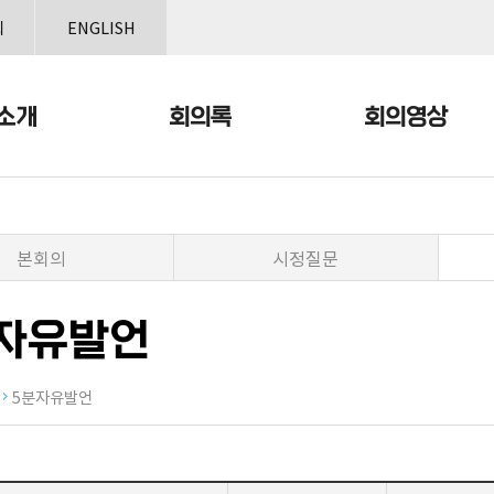
본문으로 바로가기
메인메뉴 바로가기
회
ENGLISH
소개
회의록
회의영상
본회의
시정질문
자유발언
상
5분자유발언