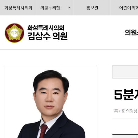
화성특례시의회
의원누리집
홍보관
어린이의
화성특례시의회
의원
김상수 의원
5분
홈
회의영