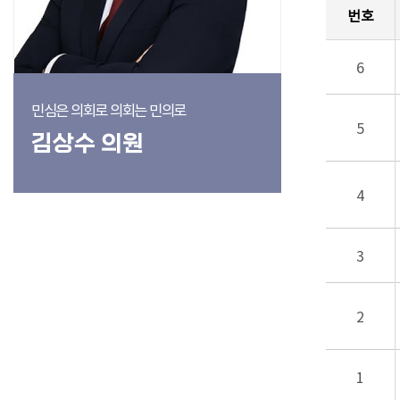
번호
6
민심은 의회로 의회는 민의로
5
김상수 의원
4
3
2
1